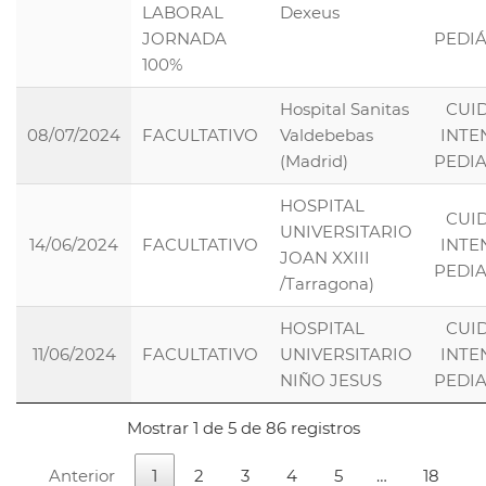
LABORAL
Dexeus
JORNADA
PEDI
100%
Hospital Sanitas
CUI
08/07/2024
FACULTATIVO
Valdebebas
INTE
(Madrid)
PEDI
HOSPITAL
CUI
UNIVERSITARIO
14/06/2024
FACULTATIVO
INTE
JOAN XXIII
PEDI
/Tarragona)
HOSPITAL
CUI
11/06/2024
FACULTATIVO
UNIVERSITARIO
INTE
NIÑO JESUS
PEDI
Mostrar 1 de 5 de 86 registros
Anterior
1
2
3
4
5
…
18