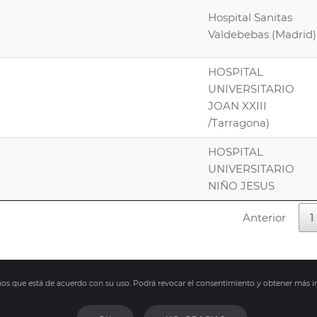
Hospital Sanitas
Valdebebas (Madrid)
HOSPITAL
UNIVERSITARIO
JOAN XXIII
/Tarragona)
HOSPITAL
UNIVERSITARIO
NIÑO JESUS
Anterior
1
amos que está de acuerdo con su uso. Podrá revocar el consentimiento y obtener más