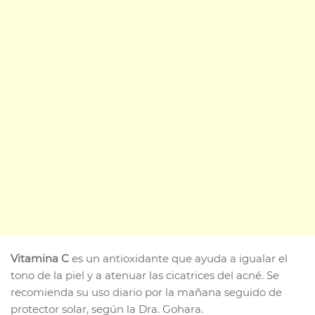
Vitamina C
es un antioxidante que ayuda a igualar el
tono de la piel y a atenuar las cicatrices del acné. Se
recomienda su uso diario por la mañana seguido de
protector solar, según la Dra. Gohara.