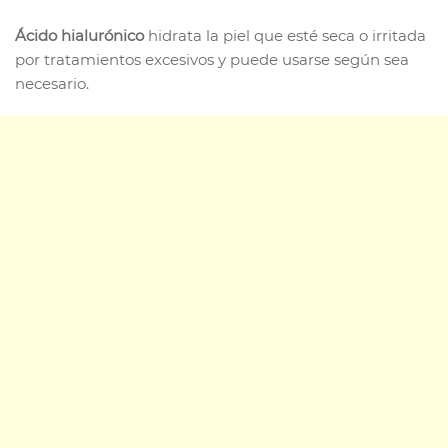
Ácido hialurónico
hidrata la piel que esté seca o irritada
por tratamientos excesivos y puede usarse según sea
necesario.