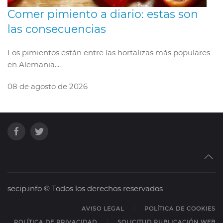
Comer pimiento a diario: estas son
las consecuencias
Los pimientos están entre las hortalizas más populares
en Alemania....
08 de agosto de 2026
secip.info © Todos los derechos reservados
AVISO LEGAL
POLÍTICA DE COOKIES
POLÍTICA DE PRIVACIDAD
SOLICITUD PUBLICACIÓN WEB