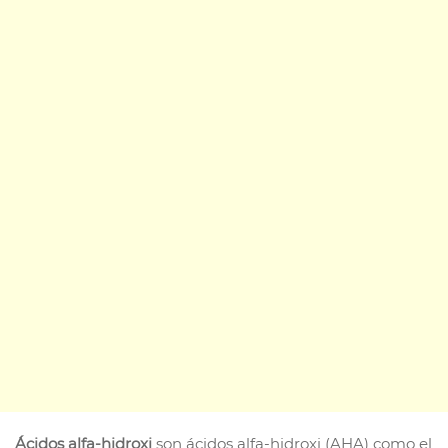
Ácidos alfa-hidroxi
son ácidos alfa-hidroxi (AHA) como el