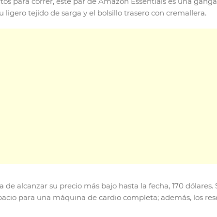
tos para correr, este par de Amazon Essentials es una ganga
su ligero tejido de sarga y el bolsillo trasero con cremallera.
a de alcanzar su precio más bajo hasta la fecha, 170 dólares.
pacio para una máquina de cardio completa; además, los rese