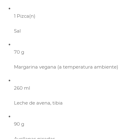
1 Pizca(n)
Sal
70 g
Margarina vegana (a temperatura ambiente)
260 ml
Leche de avena, tibia
90 g
Avellanas picadas