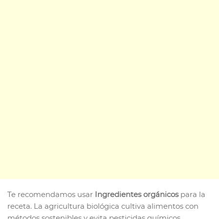
Te recomendamos usar
Ingredientes orgánicos
para la
receta. La agricultura biológica cultiva alimentos con
métodos sostenibles y evita pesticidas químicos