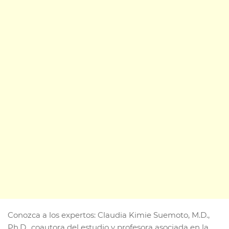
Conozca a los expertos: Claudia Kimie Suemoto, M.D.,
Ph.D., coautora del estudio y profesora asociada en la