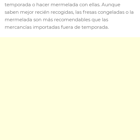
temporada o hacer mermelada con ellas. Aunque
saben mejor recién recogidas, las fresas congeladas o la
mermelada son más recomendables que las
mercancías importadas fuera de temporada.