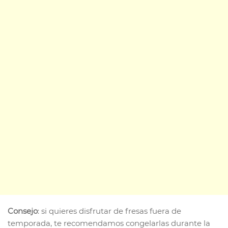
Consejo
: si quieres disfrutar de fresas fuera de
temporada, te recomendamos congelarlas durante la