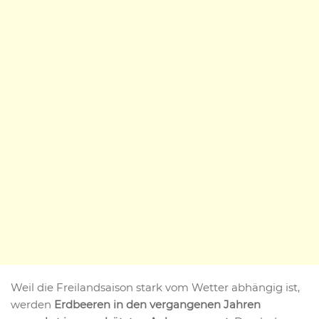
Weil die Freilandsaison stark vom Wetter abhängig ist,
werden
Erdbeeren in den vergangenen Jahren