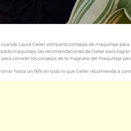
cuando Laura Geller comparte consejos de maquillaje para 
siado maquillaje, las recomendaciones de Geller para logra
ara conocer los consejos de la magnate del maquillaje para 
rrar hasta un 56% en todo lo que Geller recomienda a contin