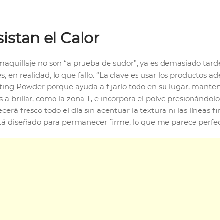
istan el Calor
quillaje no son “a prueba de sudor”, ya es demasiado tard
 en realidad, lo que fallo. “La clave es usar los productos ad
ing Powder porque ayuda a fijarlo todo en su lugar, mantenie
 a brillar, como la zona T, e incorpora el polvo presionándol
erá fresco todo el día sin acentuar la textura ni las líneas f
está diseñado para permanecer firme, lo que me parece perfec