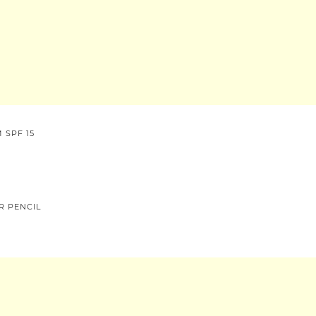
 SPF 15
R PENCIL