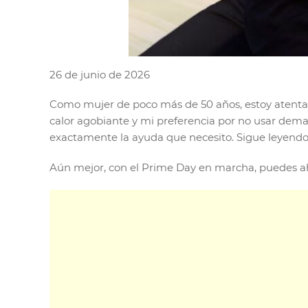
26 de junio de 2026
Como mujer de poco más de 50 años, estoy atenta 
calor agobiante y mi preferencia por no usar dema
exactamente la ayuda que necesito. Sigue leyendo p
Aún mejor, con el Prime Day en marcha, puedes aho