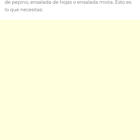
de pepino, ensalada de hojas o ensalada mixta. Esto es
lo que necesitas: