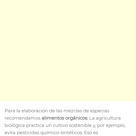
Para la elaboración de las mezclas de especias
recomendamos
alimentos orgánicos
. La agricultura
biológica practica un cultivo sostenible y, por ejemplo,
evita pesticidas químico-sintéticos. Eso es