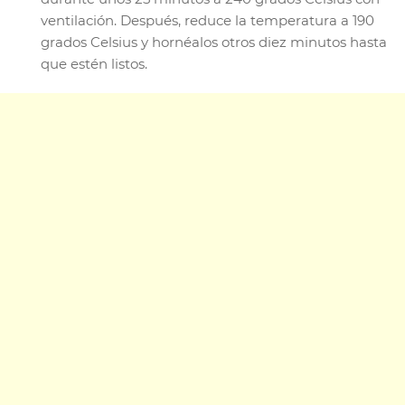
ventilación. Después, reduce la temperatura a 190
grados Celsius y hornéalos otros diez minutos hasta
que estén listos.