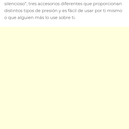
silencioso”, tres accesorios diferentes que proporcionan
distintos tipos de presión y es fácil de usar por ti mismo
o que alguien más lo use sobre ti.