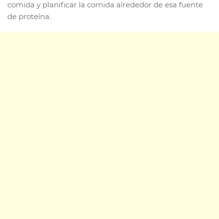
comida y planificar la comida alrededor de esa fuente
de proteína.