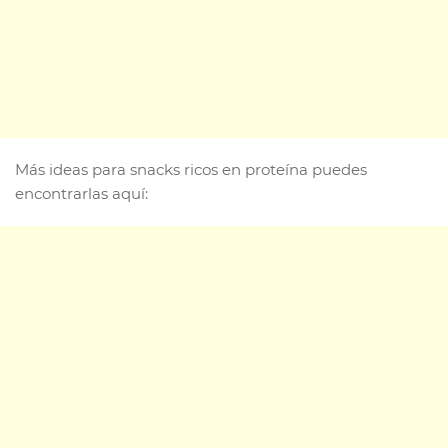
Más ideas para snacks ricos en proteína puedes
encontrarlas aquí: