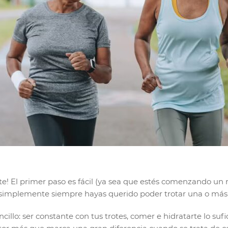
e! El primer paso es fácil (ya sea que estés comenzando un 
simplemente siempre hayas querido poder trotar una o más mill
illo: ser constante con tus trotes, comer e hidratarte lo su