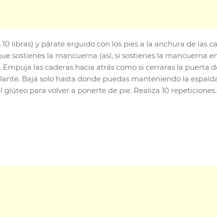
ibras) y párate erguido con los pies a la anchura de las cad
que sostienes la mancuerna (así, si sostienes la mancuerna e
. Empuja las caderas hacia atrás como si cerraras la puerta d
adelante. Baja solo hasta donde puedas manteniendo la espald
l glúteo para volver a ponerte de pie. Realiza 10 repeticiones.