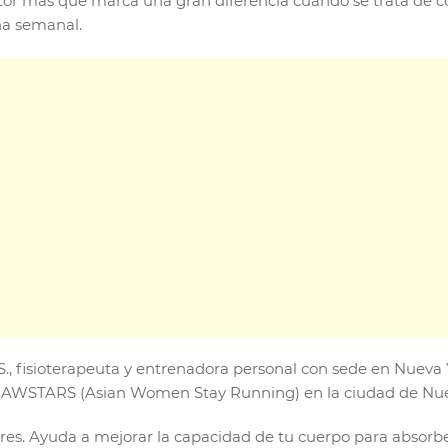
tor más que marca una gran diferencia cuando se trata de corr
na semanal.
.C.S., fisioterapeuta y entrenadora personal con sede en Nuev
s AWSTARS (Asian Women Stay Running) en la ciudad de Nue
ores. Ayuda a mejorar la capacidad de tu cuerpo para absorbe