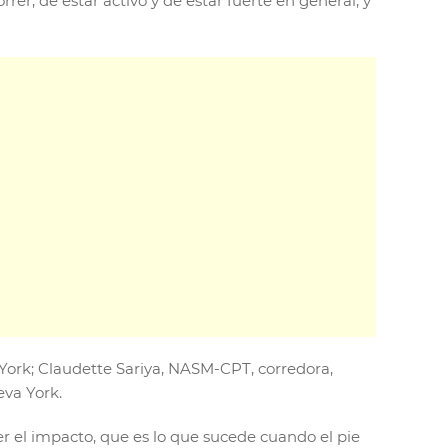
er, de estar activo y de estar fuerte en general, y
a York; Claudette Sariya, NASM-CPT, corredora,
va York.
r el impacto, que es lo que sucede cuando el pie