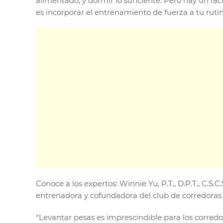
alimentado, y dormir lo suficiente. Pero hay un fac
es incorporar el entrenamiento de fuerza a tu ruti
Conoce a los expertos: Winnie Yu, P.T., D.P.T., C.S
entrenadora y cofundadora del club de corredora
“Levantar pesas es imprescindible para los corred