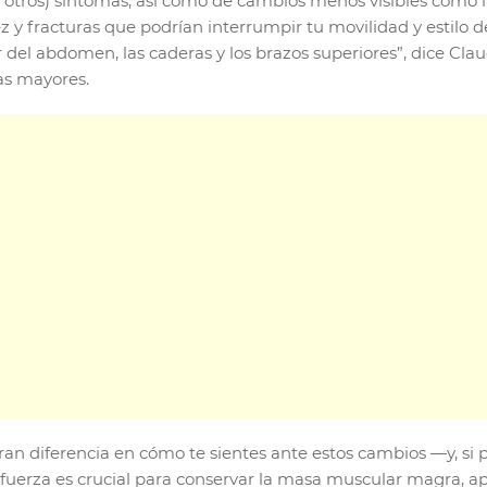
(y otros) síntomas, así como de cambios menos visibles como 
ez y fracturas que podrían interrumpir tu movilidad y estil
r del abdomen, las caderas y los brazos superiores”, dice C
as mayores.
ran diferencia en cómo te sientes ante estos cambios —y, si 
 fuerza es crucial para conservar la masa muscular magra, apo