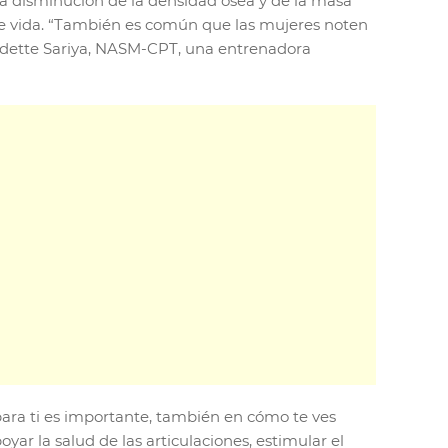
la disminución de la densidad ósea y de la masa
o de vida. “También es común que las mujeres noten
laudette Sariya, NASM-CPT, una entrenadora
para ti es importante, también en cómo te ves
yar la salud de las articulaciones, estimular el