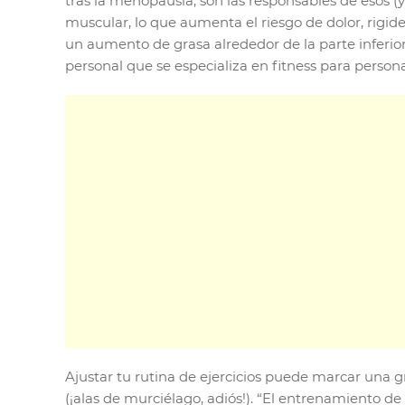
tras la menopausia, son las responsables de esos 
muscular, lo que aumenta el riesgo de dolor, rigid
un aumento de grasa alrededor de la parte inferio
personal que se especializa en fitness para person
Ajustar tu rutina de ejercicios puede marcar una g
(¡alas de murciélago, adiós!). “El entrenamiento de