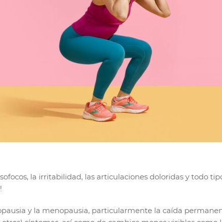
sofocos, la irritabilidad, las articulaciones doloridas y todo
!
opausia y la menopausia, particularmente la caída permane