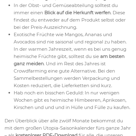
In der Obst- und Gemüseabteilung solltest du
immer einen
Blick auf die Herkunft werfen
. Diese
findest du entweder auf dem Produkt selbst oder
bei der Preis-Auszeichnung.
Exotische Früchte wie Mangos, Ananas und
Avocados sind nie saisonal und regional zu haben.
In der warmen Jahreszeit, wenn es bei uns genug
heimische Früchte gibt, solltest du sie
am besten
ganz meiden
. Und im Rest des Jahres ist
Crowdfarming eine gute Alternative. Bei den
Sammelbestellungen werden Verpackung und
Kosten reduziert, die Lieferketten sind kurz.
Hab noch ein bisschen Geduld: In nur wenigen
Wochen gibt es heimische Himbeeren, Aprikosen,
Kirschen und und und in Hülle und Fülle zu kaufen.
Den Überblick über alle zwölf Monate bekommst du
mit dem großen Utopia-Saisonkalender fürs ganze Jahr
– als
kostenloser PDF-Download
für alle, die unseren