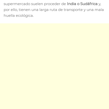
supermercado suelen proceder de
India o Sudáfrica
y,
por ello, tienen una larga ruta de transporte y una mala
huella ecológica.