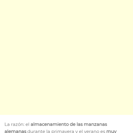
La razón: el
almacenamiento de las manzanas
alemanas
durante la primavera y el verano es
muy