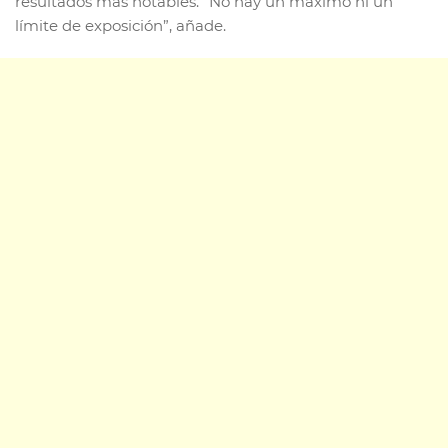
resultados más notables. “No hay un máximo ni un
límite de exposición”, añade.