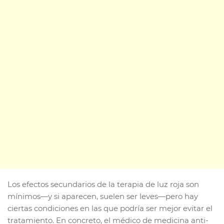
Los efectos secundarios de la terapia de luz roja son
mínimos—y si aparecen, suelen ser leves—pero hay
ciertas condiciones en las que podría ser mejor evitar el
tratamiento. En concreto, el médico de medicina anti-