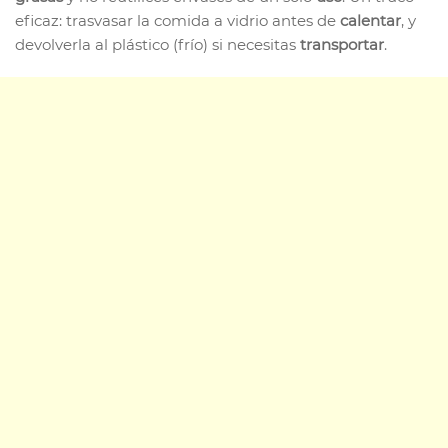
eficaz: trasvasar la comida a vidrio antes de
calentar
, y
devolverla al plástico (frío) si necesitas
transportar
.