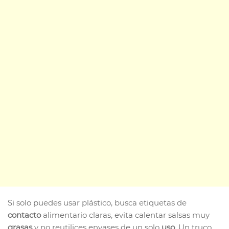
Si solo puedes usar plástico, busca etiquetas de
contacto
alimentario claras, evita calentar salsas muy
grasas
y no reutilices envases de un solo
uso
. Un truco