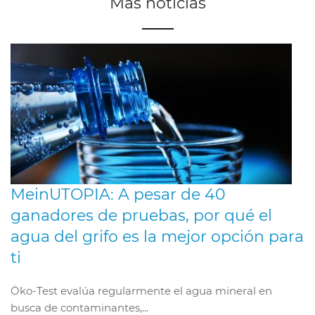
Más noticias
MeinUTOPIA: A pesar de 40
ganadores de pruebas, por qué el
agua del grifo es la mejor opción para
ti
Öko-Test evalúa regularmente el agua mineral en
busca de contaminantes,...