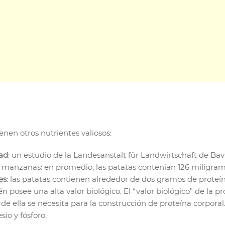
nen otros nutrientes valiosos:
dad
: un estudio de la Landesanstalt für Landwirtschaft de Ba
s manzanas: en promedio, las patatas contenían 126 miligram
es
: las patatas contienen alrededor de dos gramos de proteí
én posee una alta valor biológico. El “valor biológico” de la p
 de ella se necesita para la construcción de proteína corporal
sio y fósforo.