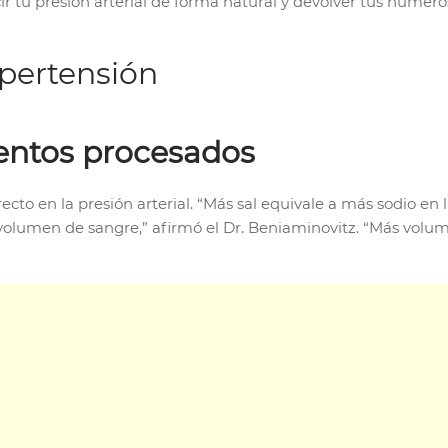
r tu presión arterial de forma natural y devolver tus número
pertensión
ntos procesados
cto en la presión arterial. “Más sal equivale a más sodio en 
l volumen de sangre,” afirmó el Dr. Beniaminovitz. “Más vo