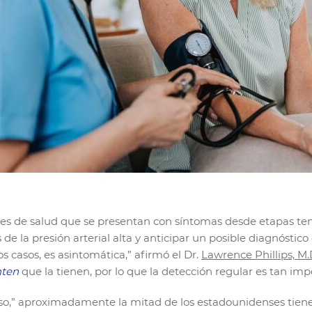
s de salud que se presentan con síntomas desde etapas temp
de la presión arterial alta y anticipar un posible diagnóstic
os casos, es asintomática,” afirmó el Dr.
Lawrence Phillips, M.
nten
que la tienen, por lo que la detección regular es tan imp
” aproximadamente la mitad de los estadounidenses tiene p