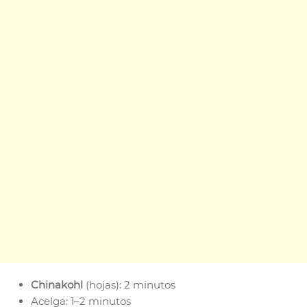
Chinakohl
(hojas): 2 minutos
Acelga: 1–2 minutos