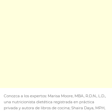
Conozca a los expertos: Marisa Moore, MBA, R.D.N., L.D.,
una nutricionista dietética registrada en práctica
privada y autora de libros de cocina; Shaira Daya, MPH,