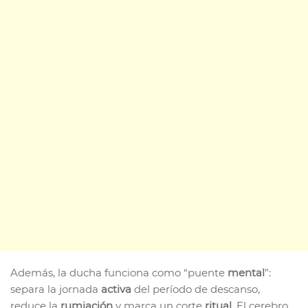
Además, la ducha funciona como “puente
mental
”:
separa la jornada
activa
del período de descanso,
reduce la
rumiación
y marca un corte
ritual
. El cerebro