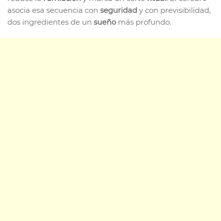
asocia esa secuencia con
seguridad
y con previsibilidad,
dos ingredientes de un
sueño
más profundo.