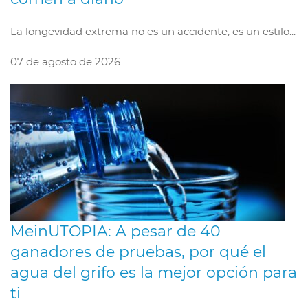
La longevidad extrema no es un accidente, es un estilo...
07 de agosto de 2026
MeinUTOPIA: A pesar de 40
ganadores de pruebas, por qué el
agua del grifo es la mejor opción para
ti