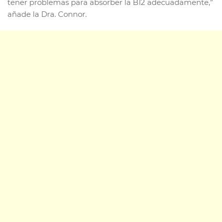
tener problemas para absorber la B12 adecuadamente,”
añade la Dra. Connor.