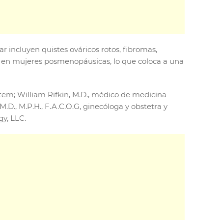
r incluyen quistes ováricos rotos, fibromas,
n en mujeres posmenopáusicas, lo que coloca a una
stem; William Rifkin, M.D., médico de medicina
.D., M.P.H., F.A.C.O.G, ginecóloga y obstetra y
gy, LLC.