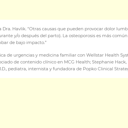
a Dra. Havlik. “Otras causas que pueden provocar dolor lumba
urante y/o después del parto). La osteoporosis es más comú
mbar de bajo impacto.”
ica de urgencias y medicina familiar con Wellstar Health Sy
sociado de contenido clínico en MCG Health; Stephanie Hack, M
., pediatra, internista y fundadora de Popko Clinical Strate