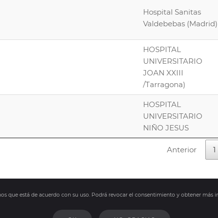
Hospital Sanitas
Valdebebas (Madrid)
HOSPITAL
UNIVERSITARIO
JOAN XXIII
/Tarragona)
HOSPITAL
UNIVERSITARIO
NIÑO JESUS
Anterior
1
amos que está de acuerdo con su uso. Podrá revocar el consentimiento y obtener más