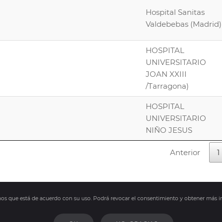
Hospital Sanitas
Valdebebas (Madrid)
HOSPITAL
UNIVERSITARIO
JOAN XXIII
/Tarragona)
HOSPITAL
UNIVERSITARIO
NIÑO JESUS
Anterior
1
amos que está de acuerdo con su uso. Podrá revocar el consentimiento y obtener más