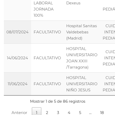
LABORAL
Dexeus
JORNADA
PEDI
100%
Hospital Sanitas
CUI
08/07/2024
FACULTATIVO
Valdebebas
INTE
(Madrid)
PEDI
HOSPITAL
CUI
UNIVERSITARIO
14/06/2024
FACULTATIVO
INTE
JOAN XXIII
PEDI
/Tarragona)
HOSPITAL
CUI
11/06/2024
FACULTATIVO
UNIVERSITARIO
INTE
NIÑO JESUS
PEDI
Mostrar 1 de 5 de 86 registros
Anterior
1
2
3
4
5
…
18