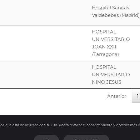
Hospital Sanitas
Valdebebas (Madrid)
HOSPITAL
UNIVERSITARIO
JOAN XXIII
/Tarragona)
HOSPITAL
UNIVERSITARIO
NIÑO JESUS
Anterior
1
amos que está de acuerdo con su uso. Podrá revocar el consentimiento y obtener más