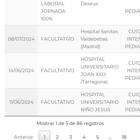
LABORAL
Dexeus
JORNADA
PEDI
100%
Hospital Sanitas
CUI
08/07/2024
FACULTATIVO
Valdebebas
INTE
(Madrid)
PEDI
HOSPITAL
CUI
UNIVERSITARIO
14/06/2024
FACULTATIVO
INTE
JOAN XXIII
PEDI
/Tarragona)
HOSPITAL
CUI
11/06/2024
FACULTATIVO
UNIVERSITARIO
INTE
NIÑO JESUS
PEDI
Mostrar 1 de 5 de 86 registros
Anterior
1
2
3
4
5
…
18