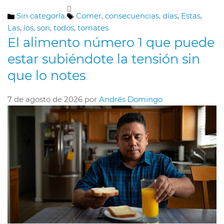
Categorías
Etiquetas
Sin categoría
Comer
,
consecuencias
,
días
,
Estas
,
Las
,
los
,
son
,
todos
,
tomates
El alimento número 1 que puede
estar subiéndote la tensión sin
que lo notes
7 de agosto de 2026
por
Andrés Domingo