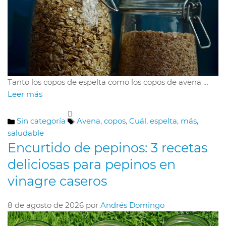
Tanto los copos de espelta como los copos de avena …
Leer más
Categorías
Etiquetas
Sin categoría
Avena
,
copos
,
Cuál
,
espelta
,
más
,
saludable
Encurtido de pepinos: 3 recetas
deliciosas para pepinos en
vinagre caseros
8 de agosto de 2026
por
Andrés Domingo