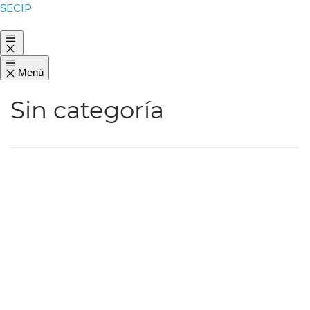
Saltar
SECIP
al
Menú
contenido
Menú
Sin categoría