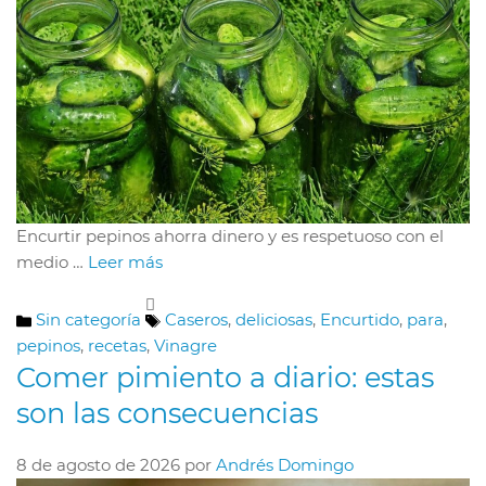
Encurtir pepinos ahorra dinero y es respetuoso con el
medio …
Leer más
Categorías
Etiquetas
Sin categoría
Caseros
,
deliciosas
,
Encurtido
,
para
,
pepinos
,
recetas
,
Vinagre
Comer pimiento a diario: estas
son las consecuencias
8 de agosto de 2026
por
Andrés Domingo