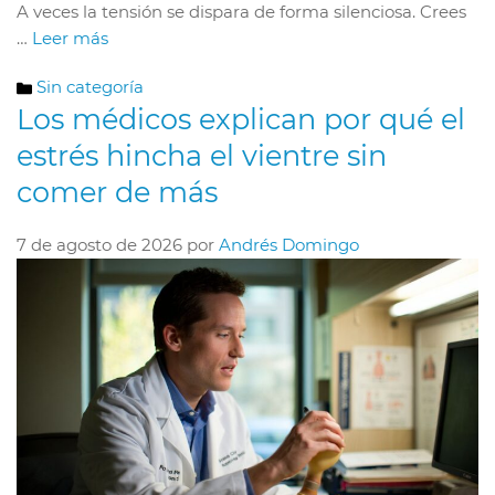
A veces la tensión se dispara de forma silenciosa. Crees
…
Leer más
Categorías
Sin categoría
Los médicos explican por qué el
estrés hincha el vientre sin
comer de más
7 de agosto de 2026
por
Andrés Domingo