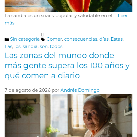
La sandía es un snack popular y saludable en el …
Leer
más
Categorías
Etiquetas
Sin categoría
Comer
,
consecuencias
,
días
,
Estas
,
Las
,
los
,
sandía
,
son
,
todos
Las zonas del mundo donde
más gente supera los 100 años y
qué comen a diario
7 de agosto de 2026
por
Andrés Domingo