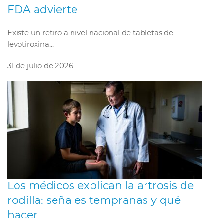
FDA advierte
Existe un retiro a nivel nacional de tabletas de
levotiroxina...
31 de julio de 2026
Los médicos explican la artrosis de
rodilla: señales tempranas y qué
hacer