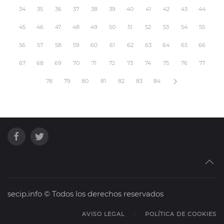
34
35
36
37
38
39
40
41
42
43
44
45
46
47
48
49
50
51
52
53
54
55
56
57
58
59
60
61
62
63
64
65
66
67
68
69
70
71
72
73
74
75
76
77
78
79
80
81
82
83
84
secip.info © Todos los derechos reservados
AVISO LEGAL
POLÍTICA DE COOKIES