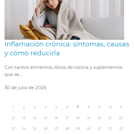
Inflamación crónica: síntomas, causas
y cómo reducirla
Con tantos alimentos, libros de cocina y suplementos
que se...
30 de julio de 2026
1
2
3
4
5
6
7
8
9
10
11
12
13
14
15
16
17
18
19
20
21
22
23
24
25
26
27
28
29
30
31
32
33