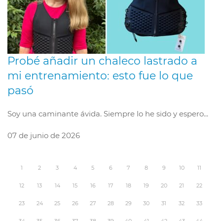
Probé añadir un chaleco lastrado a
mi entrenamiento: esto fue lo que
pasó
Soy una caminante ávida. Siempre lo he sido y espero...
07 de junio de 2026
1
2
3
4
5
6
7
8
9
10
11
12
13
14
15
16
17
18
19
20
21
22
23
24
25
26
27
28
29
30
31
32
33
34
35
36
37
38
39
40
41
42
43
44