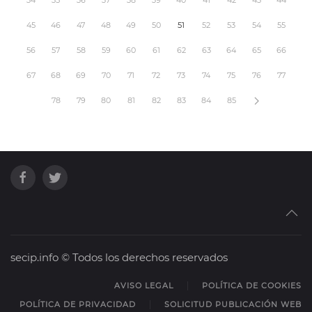
45
46
47
48
49
50
51
52
53
54
55
56
57
58
59
60
61
62
63
64
65
66
67
68
69
70
71
72
73
74
75
76
77
78
79
80
81
82
83
84
85
secip.info © Todos los derechos reservados
AVISO LEGAL
POLÍTICA DE COOKIES
POLÍTICA DE PRIVACIDAD
SOLICITUD PUBLICACIÓN WEB