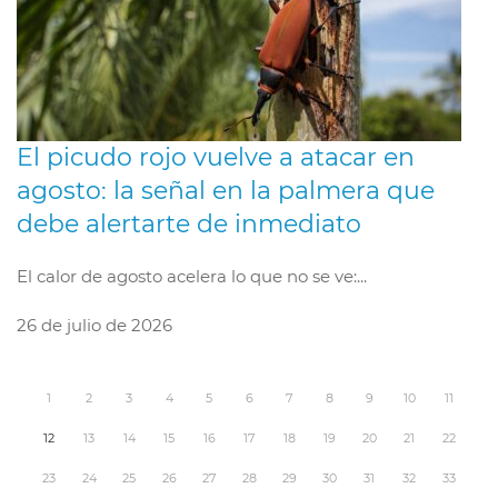
El picudo rojo vuelve a atacar en
agosto: la señal en la palmera que
debe alertarte de inmediato
El calor de agosto acelera lo que no se ve:...
26 de julio de 2026
1
2
3
4
5
6
7
8
9
10
11
12
13
14
15
16
17
18
19
20
21
22
23
24
25
26
27
28
29
30
31
32
33