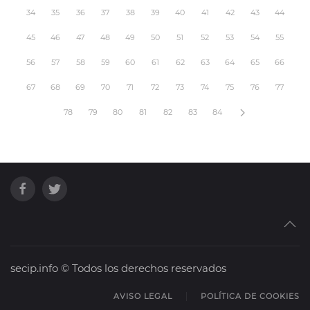
34
35
36
37
38
39
40
41
42
43
44
45
46
47
48
49
50
51
52
53
54
55
56
57
58
59
60
61
62
63
64
65
66
67
68
69
70
71
72
73
74
75
76
77
78
79
80
81
82
83
84
secip.info © Todos los derechos reservados
AVISO LEGAL
POLÍTICA DE COOKIES