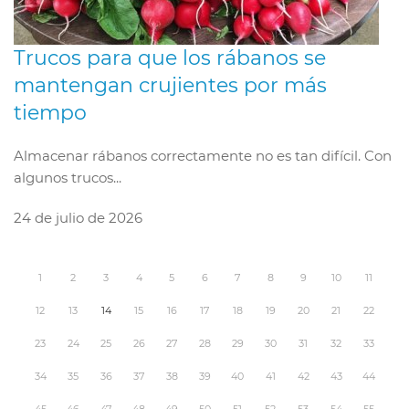
Trucos para que los rábanos se
mantengan crujientes por más
tiempo
Almacenar rábanos correctamente no es tan difícil. Con
algunos trucos...
24 de julio de 2026
1
2
3
4
5
6
7
8
9
10
11
12
13
14
15
16
17
18
19
20
21
22
23
24
25
26
27
28
29
30
31
32
33
34
35
36
37
38
39
40
41
42
43
44
45
46
47
48
49
50
51
52
53
54
55