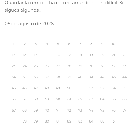
Guardar la remolacha correctamente no es difícil. Si
sigues algunos...
05 de agosto de 2026
1
2
3
4
5
6
7
8
9
10
11
12
13
14
15
16
17
18
19
20
21
22
23
24
25
26
27
28
29
30
31
32
33
34
35
36
37
38
39
40
41
42
43
44
45
46
47
48
49
50
51
52
53
54
55
56
57
58
59
60
61
62
63
64
65
66
67
68
69
70
71
72
73
74
75
76
77
78
79
80
81
82
83
84
85