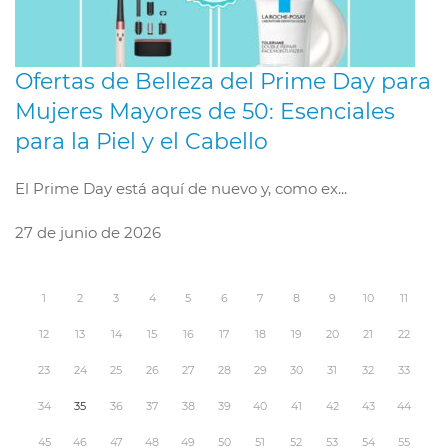
Ofertas de Belleza del Prime Day para
Mujeres Mayores de 50: Esenciales
para la Piel y el Cabello
El Prime Day está aquí de nuevo y, como ex...
27 de junio de 2026
1
2
3
4
5
6
7
8
9
10
11
12
13
14
15
16
17
18
19
20
21
22
23
24
25
26
27
28
29
30
31
32
33
34
35
36
37
38
39
40
41
42
43
44
45
46
47
48
49
50
51
52
53
54
55