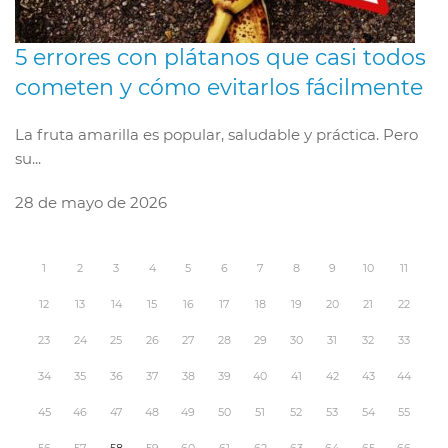
5 errores con plátanos que casi todos
cometen y cómo evitarlos fácilmente
La fruta amarilla es popular, saludable y práctica. Pero
su...
28 de mayo de 2026
1
2
3
4
5
6
7
8
9
10
11
12
13
14
15
16
17
18
19
20
21
22
23
24
25
26
27
28
29
30
31
32
33
34
35
36
37
38
39
40
41
42
43
44
45
46
47
48
49
50
51
52
53
54
55
56
57
58
59
60
61
62
63
64
65
66