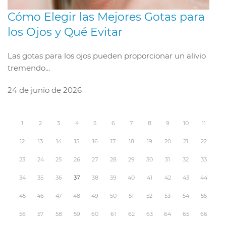
Cómo Elegir las Mejores Gotas para
los Ojos y Qué Evitar
Las gotas para los ojos pueden proporcionar un alivio
tremendo...
24 de junio de 2026
1
2
3
4
5
6
7
8
9
10
11
12
13
14
15
16
17
18
19
20
21
22
23
24
25
26
27
28
29
30
31
32
33
34
35
36
37
38
39
40
41
42
43
44
45
46
47
48
49
50
51
52
53
54
55
56
57
58
59
60
61
62
63
64
65
66